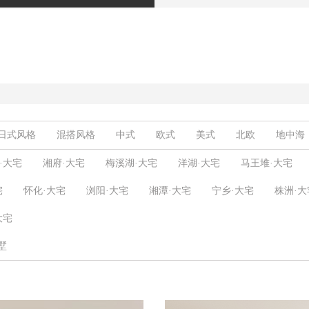
日式风格
混搭风格
中式
欧式
美式
北欧
地中海
其他风格
港式轻奢
现代轻奢
现代简约
奶油风
极简
·大宅
湘府·大宅
梅溪湖·大宅
洋湖·大宅
马王堆·大宅
宅
怀化·大宅
浏阳·大宅
湘潭·大宅
宁乡·大宅
株洲·大
大宅
墅