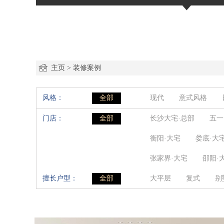
主页
>
装修案例
风格：
全部
现代
意式风格
后现代
东南亚
门店：
全部
长沙大宅·总部
五一
衡阳·大宅
娄底·大
张家界·大宅
邵阳·
擅长户型：
全部
大平层
复式
别