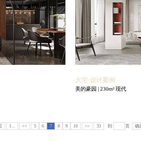
大宅·设计案例
美的豪园 | 230m² 现代
页
1...
<<
5
6
7
8
9
10
>>
33
到
页
确