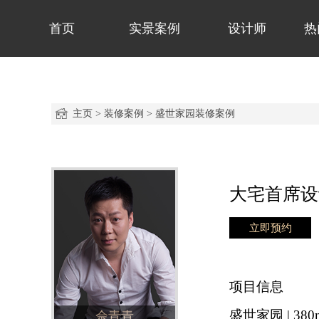
首页
实景案例
设计师
热
主页
>
装修案例
>
盛世家园装修案例
大宅首席设
立即预约
项目信息
盛世家园 | 380
佘青青