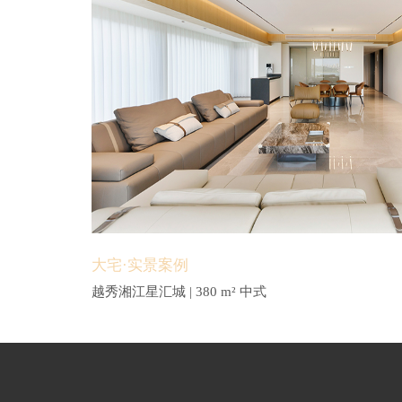
大宅·实景案例
越秀湘江星汇城 | 380 m² 中式