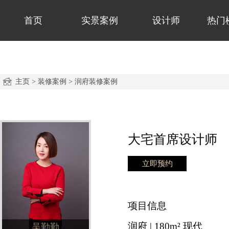
首页
实景案例
设计师
热门
主页
>
装修案例
>
润府装修案例
大宅首席设计师
立即预约
项目信息
润府 | 180m² 现代
吴勤勤