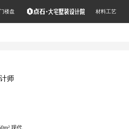
门楼盘
材料工艺
计师
50m² 现代