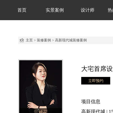
首页
实景案例
设计师
热
主页
>
装修案例
>
高新现代城装修案例
大宅首席设
立即预约
项目信息
高新现代城 | 1
贺鲜花