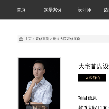
首页
实景案例
设计师
热
主页
>
装修案例
>
乾道大院装修案例
大宅首席设
立即预约
项目信息
乾道大院 | 200
周志武