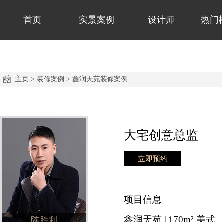
首页
实景案例
设计师
热门
主页
>
装修案例
>
鑫润天苑装修案例
大宅创意总监
立即预约
项目信息
鑫润天苑 | 170m² 美式
陈胜利