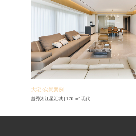
大宅·实景案例
越秀湘江星汇城 | 170 m² 现代