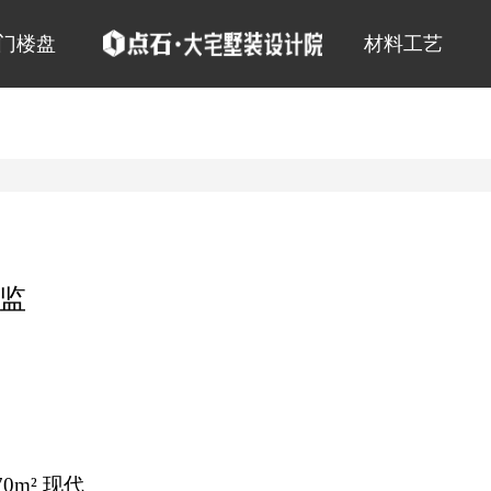
门楼盘
材料工艺
监
70m² 现代