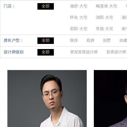
门店：
全部
湘府·大宅
梅溪湖·大宅
怀化·大宅
浏阳·大宅
湘
邵阳·大宅
常德·大宅
南
擅长户型：
全部
联排
双拼
别墅
自
设计师级别
全部
资深首席设计师
首席设计师