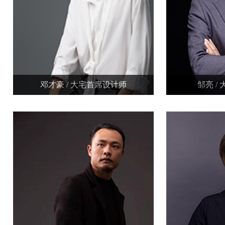
邓才豪 / 大宅首席设计师
邹亮 /