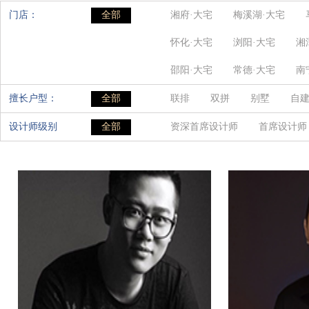
门店：
全部
湘府·大宅
梅溪湖·大宅
怀化·大宅
浏阳·大宅
湘
邵阳·大宅
常德·大宅
南
擅长户型：
全部
联排
双拼
别墅
自
设计师级别
全部
资深首席设计师
首席设计师