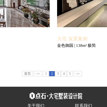
大宅·实景案例
金色御园 | 138m² 极简
首页
<<
1
2
3
4
5
>>
关于我们
联系我们