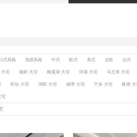
日式风格
混搭风格
中式
欧式
美式
北欧
法式
·大宅
奶油风
湘府·大宅
极简
梅溪湖·大宅
原木风
洋湖·大宅
马王堆·大宅
宅
怀化·大宅
浏阳·大宅
湘潭·大宅
宁乡·大宅
株洲·大
大宅
墅