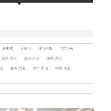
新中式
后现代
其他风格
港式轻奢
龙湖·大宅
星沙·大宅
望城·大宅
宅
岳阳·大宅
永州·大宅
郴州·大宅