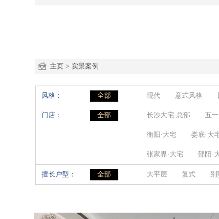
主页
>
实景案例
风格：
全部
现代
意式风格
门店：
全部
现代轻奢
长沙大宅·总部
现代简约
五一
衡阳·大宅
娄底·大
张家界·大宅
邵阳·
擅长户型：
全部
大平层
复式
别