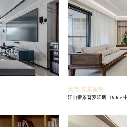
大宅·实景案例
江山帝景普罗旺斯 | 190m² 