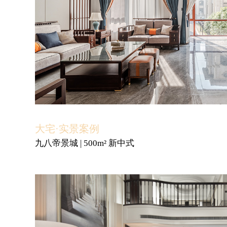
大宅·实景案例
九八帝景城 | 500m² 新中式